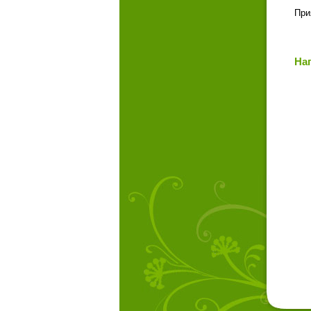
При
На