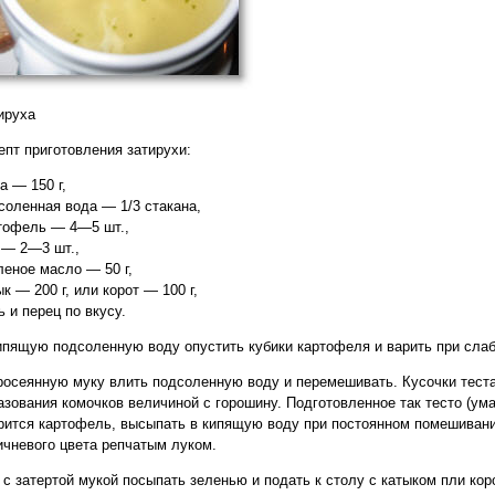
ируха
епт приготовления затирухи:
а — 150 г,
соленная вода — 1/3 стакана,
тофель — 4—5 шт.,
 — 2—3 шт.,
леное масло — 50 г,
ык — 200 г, или корот — 100 г,
ь и перец по вкусу.
ипящую подсоленную воду опустить кубики картофеля и варить при слаб
росеянную муку влить подсоленную воду и перемешивать. Кусочки тест
азования комочков величиной с горошину. Подготовленное так тесто (ума
рится картофель, высыпать в кипящую воду при постоянном помешивани
ичневого цвета репчатым луком.
 с затертой мукой посыпать зеленью и подать к столу с катыком пли кор