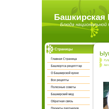
Башкирская 
Блюда национальной б
Страницы
Ыу
Главная Страница
Руб
Авт
Башҡортса рецепттар
О Башкирской кухне
Все рецепты
Полезные советы
Башкирский мед
Обратная связь
Проекты партнеров