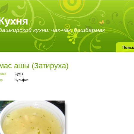
Кухня
ашкирской кухни: чак-чак, бишбармак
мас ашы (Затируха)
рика
Супы
ор
Зульфия