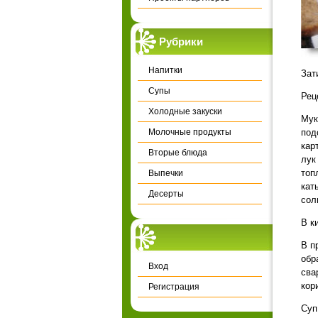
Рубрики
Напитки
Зат
Супы
Рец
Холодные закуски
Мук
Молочные продукты
под
кар
Вторые блюда
лук
топ
Выпечки
кат
Десерты
сол
В к
В п
обр
Вход
сва
кор
Регистрация
Суп