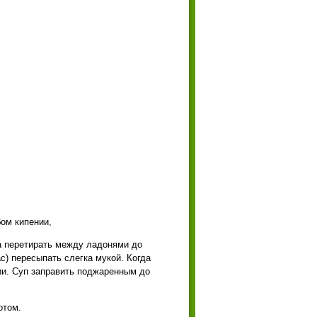
ом кипении,
а перетирать между ладонями до
с) пересыпать слегка мукой. Когда
и. Суп заправить поджаренным до
отом.