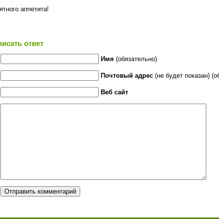
ятного аппетита!
писать ответ
Имя
(обязательно)
Почтовый адрес
(не будет показан) (о
Веб сайт