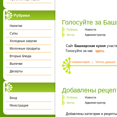
Рубрики
Голосуйте за Баш
Напитки
Рубрика
Новости
Супы
Автор
Администратор
Холодные закуски
Сайт
Башкирская кухня
участв
Молочные продукты
Голосуйте за нас
здесь
Вторые блюда
3 комментария
|
Читать дальше
Выпечки
Десерты
Добавлены рецеп
Рубрика
Новости
Вход
Автор
Администратор
Регистрация
Добавлены категории и рецепты