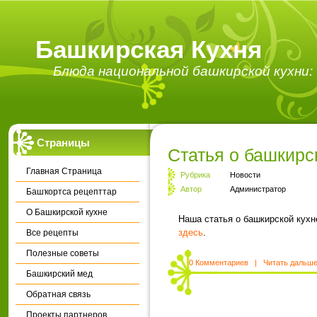
Башкирская Кухня
Блюда национальной башкирской кухни: 
Страницы
Статья о башкирс
Главная Страница
Рубрика
Новости
Автор
Администратор
Башҡортса рецепттар
О Башкирской кухне
Наша статья о башкирской кух
здесь
.
Все рецепты
Полезные советы
0 Комментариев
|
Читать дальш
Башкирский мед
Обратная связь
Проекты партнеров